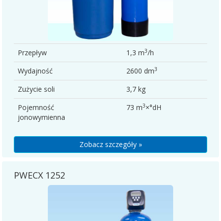
3
Przepływ
1,3 m
/h
3
Wydajność
2600 dm
Zużycie soli
3,7 kg
3
Pojemność
73 m
×°dH
jonowymienna
Zobacz szczegóły »
PWECX 1252