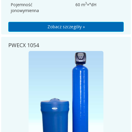
3
Pojemność
60 m
×°dH
jonowymienna
Zobacz szczegóły »
PWECX 1054