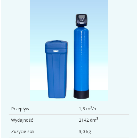
3
Przepływ
1,3 m
/h
3
Wydajność
2142 dm
Zużycie soli
3,0 kg