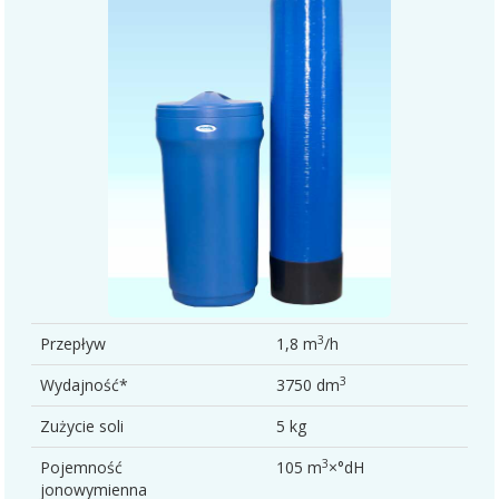
3
Przepływ
1,8 m
/h
3
Wydajność*
3750 dm
Zużycie soli
5 kg
3
Pojemność
105 m
×°dH
jonowymienna