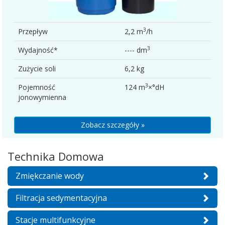
3
Przepływ
2,2 m
/h
3
Wydajność*
---- dm
Zużycie soli
6,2 kg
3
Pojemność
124 m
×°dH
jonowymienna
Zobacz szczegóły »
Technika Domowa
Zmiękczanie wody
Filtracja sedymentacyjna
Stacje multifunkcyjne