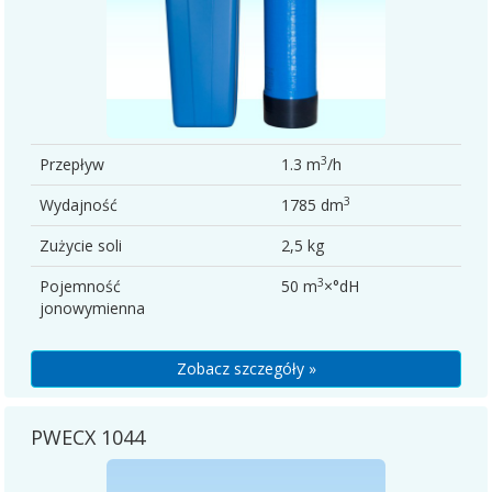
3
Przepływ
1.3 m
/h
3
Wydajność
1785 dm
Zużycie soli
2,5 kg
3
Pojemność
50 m
×°dH
jonowymienna
Zobacz szczegóły »
PWECX 1044