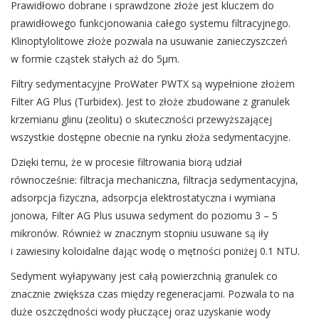
Prawidłowo dobrane i sprawdzone złoże jest kluczem do
prawidłowego funkcjonowania całego systemu filtracyjnego.
Klinoptylolitowe złoże pozwala na usuwanie zanieczyszczeń
w formie cząstek stałych aż do 5µm.
Filtry sedymentacyjne ProWater PWTX są wypełnione złożem
Filter AG Plus (Turbidex). Jest to złoże zbudowane z granulek
krzemianu glinu (zeolitu) o skuteczności przewyższającej
wszystkie dostępne obecnie na rynku złoża sedymentacyjne.
Dzięki temu, że w procesie filtrowania biorą udział
równocześnie: filtracja mechaniczna, filtracja sedymentacyjna,
adsorpcja fizyczna, adsorpcja elektrostatyczna i wymiana
jonowa, Filter AG Plus usuwa sedyment do poziomu 3 – 5
mikronów. Również w znacznym stopniu usuwane są iły
i zawiesiny koloidalne dając wodę o mętności poniżej 0.1 NTU.
Sedyment wyłapywany jest całą powierzchnią granulek co
znacznie zwiększa czas między regeneracjami. Pozwala to na
duże oszczędności wody płuczącej oraz uzyskanie wody