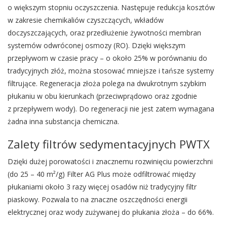
o większym stopniu oczyszczenia. Następuje redukcja kosztów
w zakresie chemikaliów czyszczących, wkładów
doczyszczających, oraz przedłużenie żywotności membran
systemów odwróconej osmozy (RO). Dzięki większym
przepływom w czasie pracy – o około 25% w porównaniu do
tradycyjnych złóż, można stosować mniejsze i tańsze systemy
filtrujące. Regeneracja złoża polega na dwukrotnym szybkim
płukaniu w obu kierunkach (przeciwprądowo oraz zgodnie
z przepływem wody). Do regeneracji nie jest zatem wymagana
żadna inna substancja chemiczna.
Zalety filtrów sedymentacyjnych PWTX
Dzięki dużej porowatości i znacznemu rozwinięciu powierzchni
(do 25 – 40 m²/g) Filter AG Plus może odfiltrować między
płukaniami około 3 razy więcej osadów niż tradycyjny filtr
piaskowy. Pozwala to na znaczne oszczędności energii
elektrycznej oraz wody zużywanej do płukania złoża – do 66%.