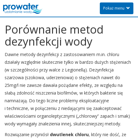
Pokaż menu
Porównanie metod
dezynfekcji wody
Dawne metody dezynfekcji z zastosowaniem m.in. chloru
działały względnie skutecznie tylko w bardzo dużych stężeniach
(w szczególności przy walce z Legionellą). Dezynfekcja
szarżowa (szokowa, uderzeniowa) o stężeniach nawet do
25mg/l nie zawsze dawała pożądane efekty, ze względu na
słabą zdolność niszczenia biofilmów, w których bakterie się
namnażają. Do tego liczne problemy eksploatacyjne
i techniczne, w połączeniu z niedającymi się zaakceptować
właściwościami organoleptycznymi („chlorowy” zapach i smak)
wody wymagały znalezienia innej, skuteczniejszej metody.
Rozwiązanie przyniósł
dwutlenek chloru
, który nie dość, że