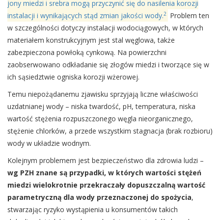
jony miedzi i srebra mogą przyczynić się do nasilenia korozji
2
instalacji i wynikających stąd zmian jakości wody.
Problem ten
w szczególności dotyczy instalacji wodociągowych, w których
materiałem konstrukcyjnym jest stal węglowa, także
zabezpieczona powłoką cynkową. Na powierzchni
zaobserwowano odkładanie się złogów miedzi i tworzące się w
ich sąsiedztwie ogniska korozji wżerowej.
Temu niepożądanemu zjawisku sprzyjają liczne właściwości
uzdatnianej wody – niska twardość, pH, temperatura, niska
wartość stężenia rozpuszczonego węgla nieorganicznego,
stężenie chlorków, a przede wszystkim stagnacja (brak rozbioru)
wody w układzie wodnym.
Kolejnym problemem jest bezpieczeństwo dla zdrowia ludzi –
wg PZH znane są przypadki, w których wartości stężeń
miedzi wielokrotnie przekraczały dopuszczalną wartość
parametryczną dla wody przeznaczonej do spożycia
,
stwarzając ryzyko wystąpienia u konsumentów takich