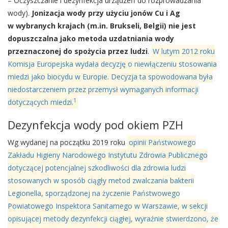
– Oczyszczanie i dezynfekcja urządzeń do rozprowadzania
wody).
Jonizacja wody przy użyciu jonów Cu i Ag
w wybranych krajach (m.in. Brukseli, Belgii) nie jest
dopuszczalna jako metoda uzdatniania wody
przeznaczonej do spożycia przez ludzi
.
W lutym 2012 roku
Komisja Europejska wydała decyzję o niewłączeniu stosowania
miedzi jako biocydu w Europie. Decyzja ta spowodowana była
niedostarczeniem przez przemysł wymaganych informacji
1
dotyczących miedzi.
Dezynfekcja wody pod okiem PZH
Wg wydanej na początku 2019 roku
opinii Państwowego
Zakładu Higieny Narodowego Instytutu Zdrowia Publicznego
dotyczącej potencjalnej szkodliwości dla zdrowia ludzi
stosowanych w sposób ciągły metod zwalczania bakterii
Legionella, sporządzonej na życzenie Państwowego
Powiatowego Inspektora Sanitarnego w Warszawie, w sekcji
opisującej metody dezynfekcji ciągłej, wyraźnie stwierdzono, że