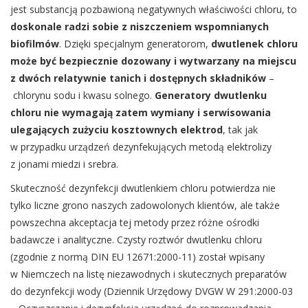
jest substancją pozbawioną negatywnych właściwości chloru, to
doskonale radzi sobie z niszczeniem wspomnianych
biofilmów
. Dzięki specjalnym generatorom,
dwutlenek chloru
może być bezpiecznie dozowany i wytwarzany na miejscu
z dwóch relatywnie tanich i dostępnych składników
–
chlorynu sodu i kwasu solnego.
Generatory dwutlenku
chloru nie wymagają zatem wymiany i serwisowania
ulegających zużyciu kosztownych elektrod
, tak jak
w przypadku urządzeń dezynfekujących metodą elektrolizy
z jonami miedzi i srebra.
Skuteczność dezynfekcji dwutlenkiem chloru potwierdza nie
tylko liczne grono naszych zadowolonych klientów, ale także
powszechna akceptacja tej metody przez różne ośrodki
badawcze i analityczne. Czysty roztwór dwutlenku chloru
(zgodnie z normą DIN EU 12671:2000-11) został wpisany
w Niemczech na listę niezawodnych i skutecznych preparatów
do dezynfekcji wody (Dziennik Urzędowy DVGW W 291:2000-03