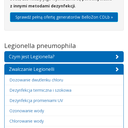
z innymi metodami dezynfekcji
.
Sprawdź pełną ofertę generatorów BelloZon CDLb »
Legionella pneumophila
Czym jest Legionella?
Zwalczanie Legionelli
Dozowanie dwutlenku chloru
Dezynfekcja termiczna i szokowa
Dezynfekcja promieniami UV
Ozonowanie wody
Chlorowanie wody