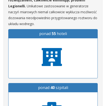
rozwiązaniem, całkowicie eliminując problem
Legionelli.
Unikatowe zastosowanie w generatorze
naczyń miarowych niemal całkowicie wyklucza możliwość
dozowania nieodpowiednio przygotowanego roztworu do
układu wodnego.
ponad
55
hoteli
ponad
40
szpitali