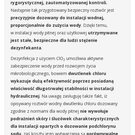
rygorystycznej, zautomatyzowanej kontroli.
Następnie tak przygotowany bezpieczny roztwór jest
precyzyjnie dozowany do instalacji wodnej,
proporcjonalnie do zużycia wody
. Dzięki temu,
w instalacji wody pitnej oraz użytkowej
utrzymywane
jest stałe, bezpieczne dla ludzi stężenie
dezynfekanta
.
Dezynfekcja z użyciem ClO
umożliwia aktywne
2
zabezpieczenie wody przed rozwojem życia
mikrobiologicznego, bowiem
dwutlenek chloru
wykazuje dużą efektywność poprzez posiadaną
właściwość długotrwałej stabilności w instalacji
hydraulicznej
. Na uwagę zasługuję także fakt, iż
opisywany roztwór wodny dwutlenku chloru dozowany
zgodnie z normami dla wody pitnej
nie wywołuje
podrażnień skóry i śluzówek charakterystycznych
dla instalacji opartych o dozowanie podchlorynu
sodu
, zaś koszty jego wytwarzania są
porównywalne