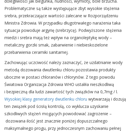
dolegliwości jak biegunka, nudności, wymioty, bóle brzucha.
Problematyczne są także występujące zbyt wysokie stężenia
srebra, przekraczające wartości zalecane w Rozporządzeniu
Ministra Zdrowia. W przypadku długotrwałego narażenia taka
sytuacja powoduje argyrię (srebrzycę). Podwyższone stężenia
miedzi i srebra mają też wpływ na organoleptykę wody –
metaliczny gorzki smak, zabarwienie i niebieskozielone
przebarwienia ceramiki sanitarnej.
Zachowując uczciwość należy zaznaczyć, że uzdatnianie wody
metodą dozowania dwutlenku chloru pozostawia produkty
uboczne w postaci chloranów i chlorynów. Z tego powodu
Światowa Organizacja Zdrowia WHO ustaliła nieszkodliwą
i bezpieczną dla ludzi zawartość tych związków na 0,7mg / l.
Wysokiej klasy generatory dwutlenku chloru
wytwarzają i dozują
ten związek pod ścisłą kontrolą, co wyklucza uzyskanie
szkodliwych stężeń mogących powodować zagrożenie –
dozowana ilość jest znacznie poniżej dopuszczalnego
maksymalnego progu, przy jednoczesnym zachowaniu pełnej