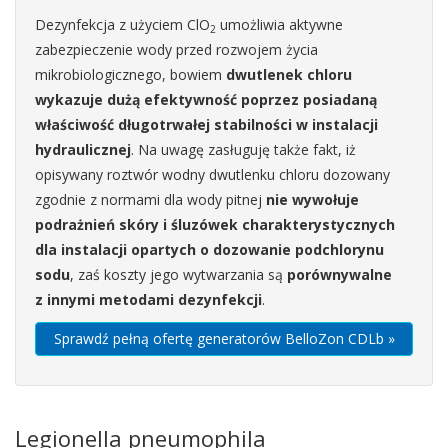
Dezynfekcja z użyciem ClO
umożliwia aktywne
2
zabezpieczenie wody przed rozwojem życia
mikrobiologicznego, bowiem
dwutlenek chloru
wykazuje dużą efektywność poprzez posiadaną
właściwość długotrwałej stabilności w instalacji
hydraulicznej
. Na uwagę zasługuję także fakt, iż
opisywany roztwór wodny dwutlenku chloru dozowany
zgodnie z normami dla wody pitnej
nie wywołuje
podrażnień skóry i śluzówek charakterystycznych
dla instalacji opartych o dozowanie podchlorynu
sodu
, zaś koszty jego wytwarzania są
porównywalne
z innymi metodami dezynfekcji
.
Sprawdź pełną ofertę generatorów BelloZon CDLb »
Legionella pneumophila