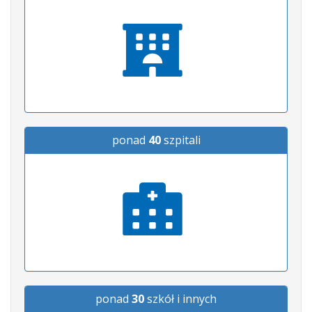
ponad
40
szpitali
ponad
30
szkół i innych